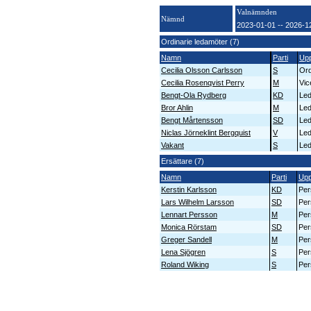
Valnämnden
Nämnd
2023-01-01 -- 2026-1
Ordinarie ledamöter (7)
Namn
Parti
Up
Cecilia Olsson Carlsson
S
Ord
Cecilia Rosenqvist Perry
M
Vic
Bengt-Ola Rydberg
KD
Le
Bror Ahlin
M
Le
Bengt Mårtensson
SD
Le
Niclas Jörneklint Bergquist
V
Le
Vakant
S
Le
Ersättare (7)
Namn
Parti
Upp
Kerstin Karlsson
KD
Per
Lars Wilhelm Larsson
SD
Per
Lennart Persson
M
Per
Monica Rörstam
SD
Per
Greger Sandell
M
Per
Lena Sjögren
S
Per
Roland Wiking
S
Per