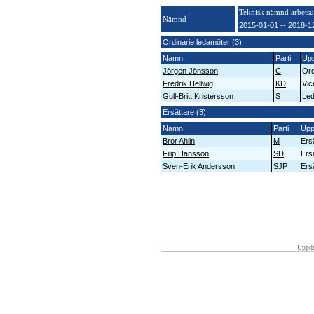
Teknisk nämnd arbetsu
Nämnd
2015-01-01 -- 2018-1
Ordinarie ledamöter (3)
Namn
Parti
Up
Jörgen Jönsson
C
Ord
Fredrik Hellwig
KD
Vic
Gull-Britt Kristersson
S
Le
Ersättare (3)
Namn
Parti
Upp
Bror Ahlin
M
Ers
Filip Hansson
SD
Ers
Sven-Erik Andersson
SJP
Ers
Uppda