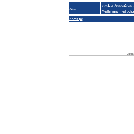
Sveriges Pensionärers I
Parti
Medlemmar med politi
Namn (0)
Uppda