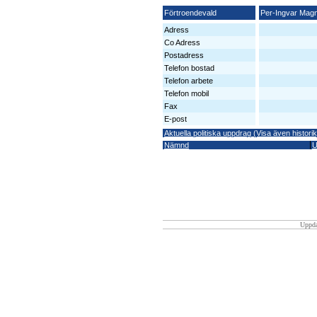
Förtroendevald
Per-Ingvar Mag
Adress
Co Adress
Postadress
Telefon bostad
Telefon arbete
Telefon mobil
Fax
E-post
Aktuella politiska uppdrag (Visa även historik
Nämnd
U
Uppda