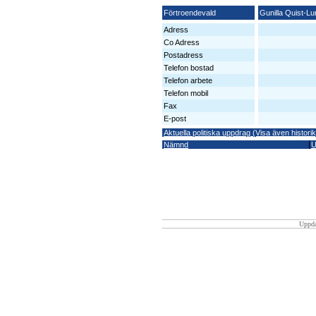
Förtroendevald
Gunilla Quist-Lu
Adress
Co Adress
Postadress
Telefon bostad
Telefon arbete
Telefon mobil
Fax
E-post
Aktuella politiska uppdrag (Visa även historik
Nämnd
U
Uppda