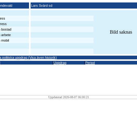
endevald
Lars Svärd sd
s
ess
ress
n bostad
Bild saknas
n arbete
 mobil
a politiska uppdrag (Visa även historik)
d
Uppdrag
Period
Uppdaterad 2026-08-07 06:00:21