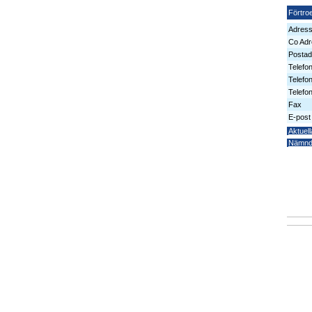
Förtro
Adres
Co Adr
Postad
Telefo
Telefo
Telefon
Fax
E-post
Aktuell
Nämn