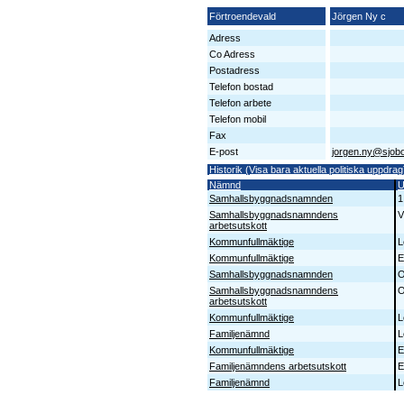
Förtroendevald
Jörgen Ny c
Adress
Co Adress
Postadress
Telefon bostad
Telefon arbete
Telefon mobil
Fax
E-post
jorgen.ny@sjob
Historik (Visa bara aktuella politiska uppdrag
Nämnd
U
Samhallsbyggnadsnamnden
1
Samhallsbyggnadsnamndens
V
arbetsutskott
Kommunfullmäktige
L
Kommunfullmäktige
E
Samhallsbyggnadsnamnden
O
Samhallsbyggnadsnamndens
O
arbetsutskott
Kommunfullmäktige
L
Familjenämnd
L
Kommunfullmäktige
E
Familjenämndens arbetsutskott
E
Familjenämnd
L