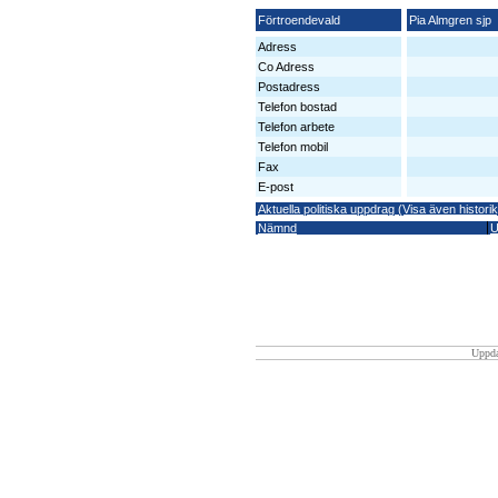
Förtroendevald
Pia Almgren sjp
Adress
Co Adress
Postadress
Telefon bostad
Telefon arbete
Telefon mobil
Fax
E-post
Aktuella politiska uppdrag (Visa även historik
Nämnd
U
Uppda