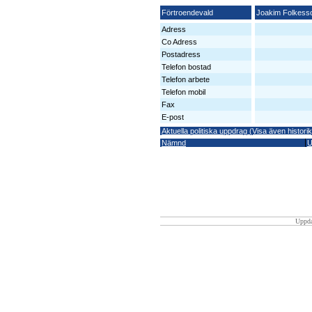
Förtroendevald
Joakim Folkess
Adress
Co Adress
Postadress
Telefon bostad
Telefon arbete
Telefon mobil
Fax
E-post
Aktuella politiska uppdrag (Visa även historik
Nämnd
U
Uppda