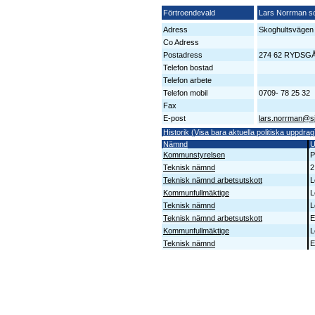
Förtroendevald
Lars Norrman s
Adress
Skoghultsvägen
Co Adress
Postadress
274 62 RYDSG
Telefon bostad
Telefon arbete
Telefon mobil
0709- 78 25 32
Fax
E-post
lars.norrman@s
Historik (Visa bara aktuella politiska uppdrag
Nämnd
U
Kommunstyrelsen
P
Teknisk nämnd
2
Teknisk nämnd arbetsutskott
L
Kommunfullmäktige
L
Teknisk nämnd
L
Teknisk nämnd arbetsutskott
E
Kommunfullmäktige
L
Teknisk nämnd
E