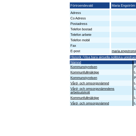
Förtroendevald
Maria Engström
Adress
Co Adress
Postadress
Telefon bostad
Telefon arbete
Telefon mobil
Fax
E-post
maria.engstrom
Historik (Visa bara aktuella politiska uppdrag
Nämnd
U
Kommunstyrelsen
P
Kommunfullmäktige
L
Kommunstyrelsen
P
Vård- och omsorgsnämnd
L
Vård- och omsorgsnämndens
L
arbetsutskott
Kommunfullmäktige
L
Vård- och omsorgsnämnd
L