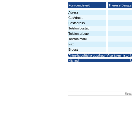
Förtroendevald
Therese Bengts
Adress
Co Adress
Postadress
Telefon bostad
Telefon arbete
Telefon mobil
Fax
E-post
Aktuella politiska uppdrag (Visa även historik
Nämnd
U
Uppda