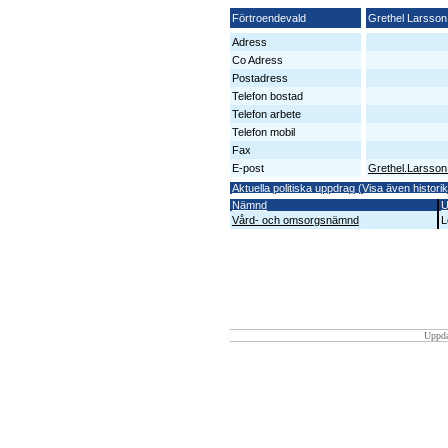
Förtroendevald
Grethel Larsson
Adress
Co Adress
Postadress
Telefon bostad
Telefon arbete
Telefon mobil
Fax
E-post
Grethel.Larsso
Aktuella politiska uppdrag (Visa även historik
Nämnd
U
Vård- och omsorgsnämnd
L
Uppda