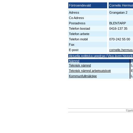
Förtroendevald
Cornelis Hermu
Adress
Grangatan 2
Co Adress
Postadress
BLENTARP
Telefon bostad
0416-137 35
Telefon arbete
Telefon mobil
070-242 55 00
Fax
E-post
cornelis.hermu
Aktuella politiska uppdrag (Visa även historik
Nämnd
U
Teknisk nämnd
L
Teknisk nämnd arbetsutskott
E
Kommunfullmäktige
L
Uppda