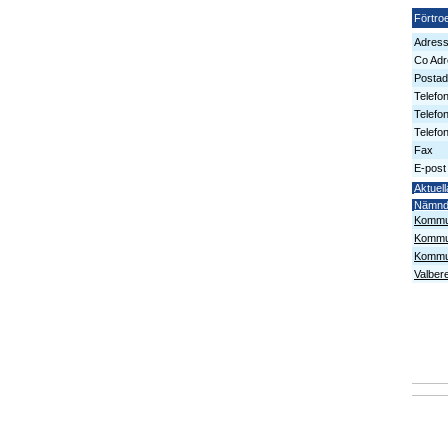
Förtro
Adres
Co Adr
Postad
Telefo
Telefo
Telefon
Fax
E-post
Aktuell
Nämn
Kommun
Kommu
Kommun
Valber