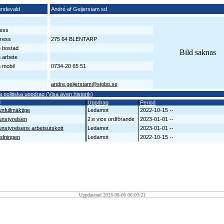
endevald
André af Geijerstam sd
s
ess
ress
275 64 BLENTARP
n bostad
Bild saknas
n arbete
 mobil
0734-20 65 51
andre.geijerstam@sjobo.se
a politiska uppdrag (Visa även historik)
d
Uppdrag
Period
fullmäktige
Ledamot
2022-10-15 --
nstyrelsen
2:e vice ordförande
2023-01-01 --
styrelsens arbetsutskott
Ledamot
2023-01-01 --
edningen
Ledamot
2022-10-15 --
Uppdaterad 2026-08-06 06:00:21