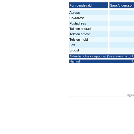
Förtroendevald
Sara Andersson
Adress
Co Adress
Postadress
Telefon bostad
Telefon arbete
Telefon mobil
Fax
E-post
Aktuella politiska uppdrag (Visa även historik
Nämnd
U
Uppda