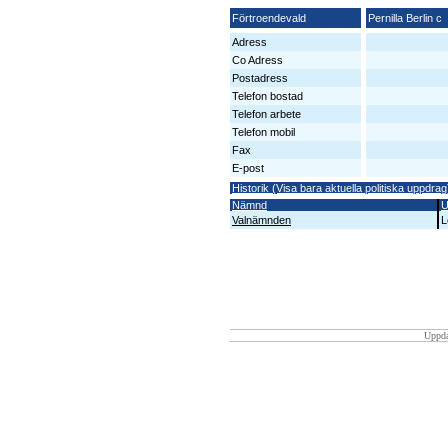
Förtroendevald
Pernilla Berlin c
Adress
Co Adress
Postadress
Telefon bostad
Telefon arbete
Telefon mobil
Fax
E-post
Historik (Visa bara aktuella politiska uppdrag
Nämnd
U
Valnämnden
L
Uppda