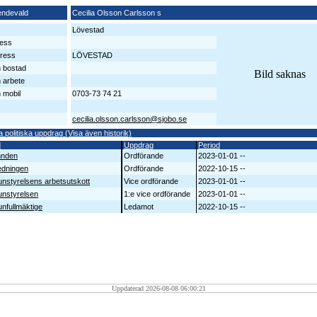
endevald
Cecilia Olsson Carlsson s
s
Lövestad
ess
ress
LÖVESTAD
n bostad
Bild saknas
n arbete
 mobil
0703-73 74 21
cecilia.olsson.carlsson@sjobo.se
a politiska uppdrag (Visa även historik)
d
Uppdrag
Period
mnden
Ordförande
2023-01-01 --
edningen
Ordförande
2022-10-15 --
styrelsens arbetsutskott
Vice ordförande
2023-01-01 --
nstyrelsen
1:e vice ordförande
2023-01-01 --
fullmäktige
Ledamot
2022-10-15 --
Uppdaterad 2026-08-08 06:00:21