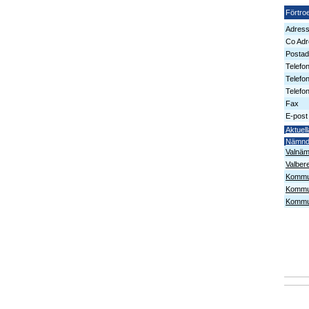
Förtro
Adres
Co Adr
Postad
Telefo
Telefo
Telefon
Fax
E-post
Aktuell
Nämn
Valnä
Valber
Kommun
Kommu
Kommun