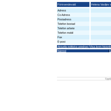
Förtroendevald
Helena Vasiljev 
Adress
Co Adress
Postadress
Telefon bostad
Telefon arbete
Telefon mobil
Fax
E-post
Aktuella politiska uppdrag (Visa även historik
Nämnd
U
Uppda