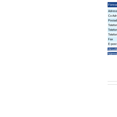
Förtro
Adres
Co Adr
Postad
Telefo
Telefo
Telefon
Fax
E-post
Aktuell
Nämn