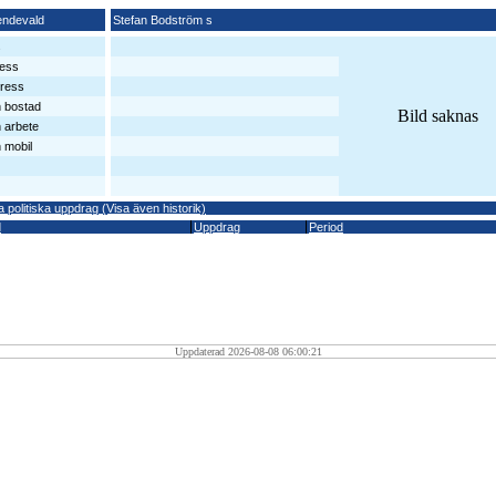
endevald
Stefan Bodström s
s
ess
ress
n bostad
Bild saknas
n arbete
 mobil
a politiska uppdrag (Visa även historik)
d
Uppdrag
Period
Uppdaterad 2026-08-08 06:00:21