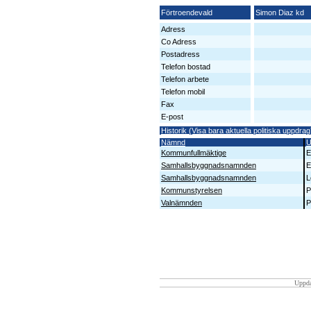
Förtroendevald
Simon Diaz kd
Adress
Co Adress
Postadress
Telefon bostad
Telefon arbete
Telefon mobil
Fax
E-post
Historik (Visa bara aktuella politiska uppdrag
Nämnd
U
Kommunfullmäktige
E
Samhallsbyggnadsnamnden
E
Samhallsbyggnadsnamnden
L
Kommunstyrelsen
P
Valnämnden
P
Uppda