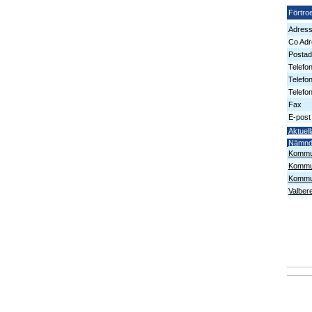
Förtro
Adres
Co Adr
Postad
Telefo
Telefo
Telefon
Fax
E-post
Aktuell
Nämn
Kommu
Kommun
Kommun
Valber