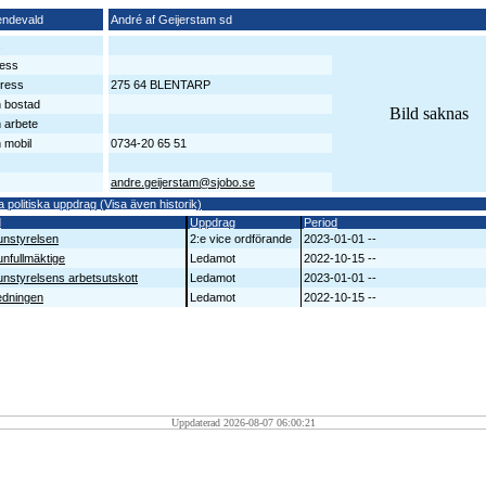
endevald
André af Geijerstam sd
s
ess
ress
275 64 BLENTARP
n bostad
Bild saknas
n arbete
 mobil
0734-20 65 51
andre.geijerstam@sjobo.se
a politiska uppdrag (Visa även historik)
d
Uppdrag
Period
nstyrelsen
2:e vice ordförande
2023-01-01 --
fullmäktige
Ledamot
2022-10-15 --
styrelsens arbetsutskott
Ledamot
2023-01-01 --
edningen
Ledamot
2022-10-15 --
Uppdaterad 2026-08-07 06:00:21