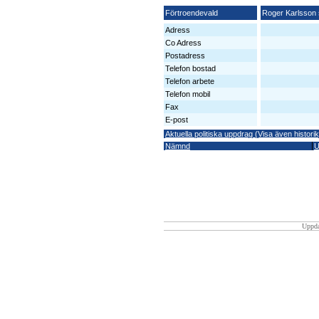
Förtroendevald
Roger Karlsson 
Adress
Co Adress
Postadress
Telefon bostad
Telefon arbete
Telefon mobil
Fax
E-post
Aktuella politiska uppdrag (Visa även historik
Nämnd
U
Uppda