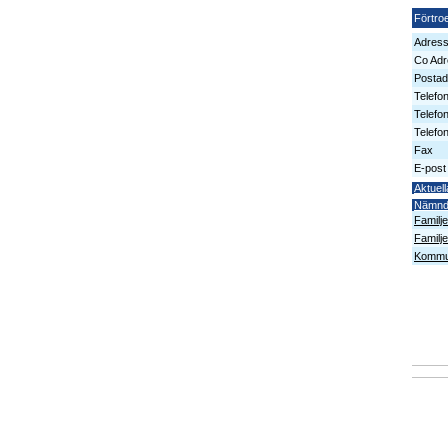
Förtro
Adres
Co Adr
Postad
Telefo
Telefo
Telefon
Fax
E-post
Aktuell
Nämn
Familj
Familj
Kommun