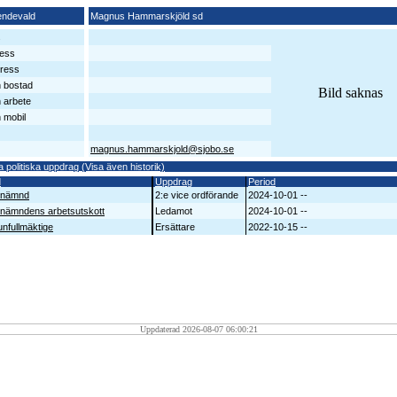
endevald
Magnus Hammarskjöld sd
s
ess
ress
n bostad
Bild saknas
n arbete
 mobil
magnus.hammarskjold@sjobo.se
a politiska uppdrag (Visa även historik)
d
Uppdrag
Period
enämnd
2:e vice ordförande
2024-10-01 --
enämndens arbetsutskott
Ledamot
2024-10-01 --
fullmäktige
Ersättare
2022-10-15 --
Uppdaterad 2026-08-07 06:00:21