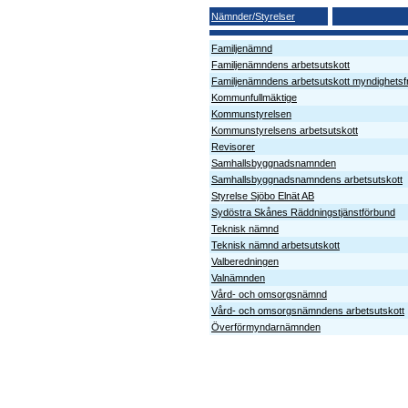
Nämnder/Styrelser
Familjenämnd
Familjenämndens arbetsutskott
Familjenämndens arbetsutskott myndighetsf
Kommunfullmäktige
Kommunstyrelsen
Kommunstyrelsens arbetsutskott
Revisorer
Samhallsbyggnadsnamnden
Samhallsbyggnadsnamndens arbetsutskott
Styrelse Sjöbo Elnät AB
Sydöstra Skånes Räddningstjänstförbund
Teknisk nämnd
Teknisk nämnd arbetsutskott
Valberedningen
Valnämnden
Vård- och omsorgsnämnd
Vård- och omsorgsnämndens arbetsutskott
Överförmyndarnämnden